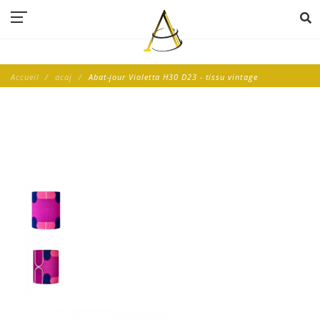
Accueil
acaj
Abat-jour Violetta H30 D23 - tissu vintage