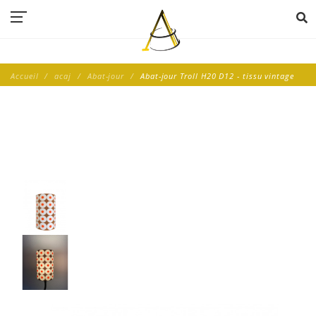
Accueil
acaj
Abat-jour
Abat-jour Troll H20 D12 - tissu vintage