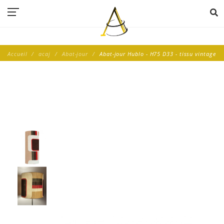
Accueil
acaj
Abat-jour
Abat-jour Hublo - H75 D33 - tissu vintage