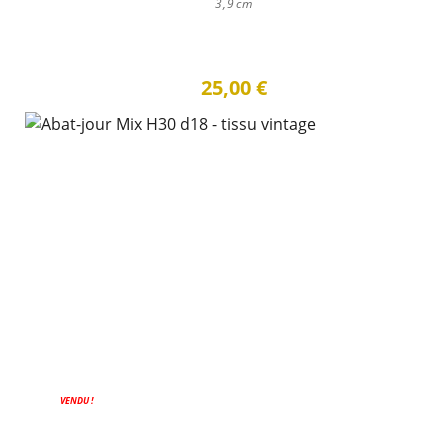
3,9cm
25,00 €
PROMO !
VENDU !