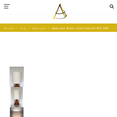
Accueil
acaj
Abat-jour
Abat-jour Blanc cassé texturé H55 D40